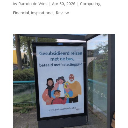
by
Ramón de Vries
|
Apr 30, 2026
|
Computing
,
Financial
,
inspirational
,
Review