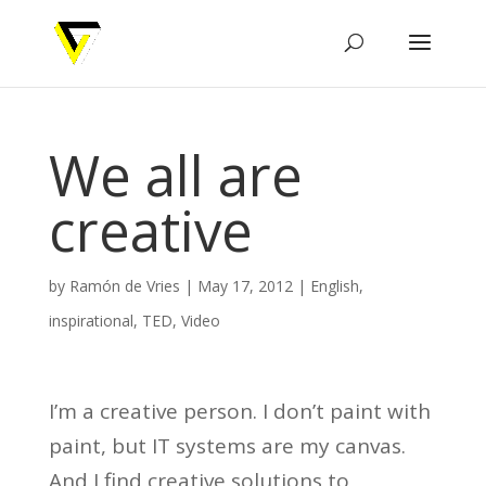
We all are
creative
by
Ramón de Vries
|
May 17, 2012
|
English
,
inspirational
,
TED
,
Video
I’m a creative person. I don’t paint with
paint, but IT systems are my canvas.
And I find creative solutions to