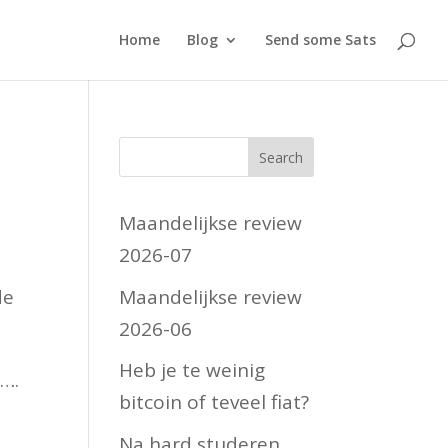
Home
Blog
Send some Sats
Maandelijkse review
2026-07
Maandelijkse review
de
2026-06
Heb je te weinig
g….
bitcoin of teveel fiat?
Na hard studeren